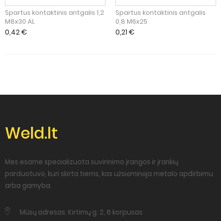
Spartus kontaktinis antgalis 1,2
Spartus kontaktinis antgalis
M8x30 AL
0,8 M6x25
0,42
€
0,21
€
Weld.lt
Mes esame specializuota suvirinimo įrangos ir įrankių
parduotuvė, kuri skirta tiems, kas užsiėminėja metalo apdirbimu
arba gamyba.
Mūsų adresas: Kirtimų g. 2, 6 korpusas