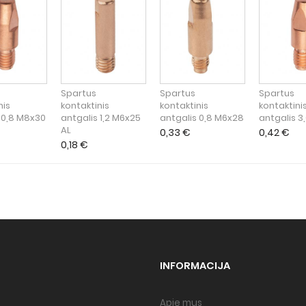
Spartus
Spartus
Spartus
nis
kontaktinis
kontaktinis
kontaktini
 0,8 M8x30
antgalis 1,2 M6x25
antgalis 0,8 M6x28
antgalis 3
AL
0,33
€
0,42
€
0,18
€
INFORMACIJA
Apie mus