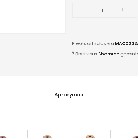
Prekės artikulas yra
MAC0203
Žiūrėti visus
Sherman
gaminto
Aprašymas
)