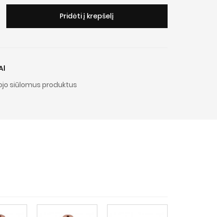
Pridėti į krepšelį
Al
jo siūlomus produktus