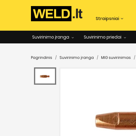
Straipsniai
Suvirinimo įranga
Suvirinimo priedai
Pagrindinis
Suvirinimo įranga
MIG suvirinimas