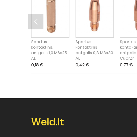
Spartus
Spartus
Spartus
kontaktinis
kontaktinis
kontakti
antgalis 1,0 M6x25
antgalis 0,8 M8x30
antgalis
AL
AL
CuCrZr
0,18
€
0,42
€
0,77
€
Weld.lt