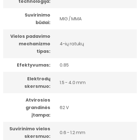
technologija:
Suvirinimo
MIG / MMA
būdai:
Vielos padavimo
mechanizmo
4-ių ratukų
tipas:
Efektyvumas:
0.85
Elektrodų
1.5 - 4.0 mm
skersmuo:
Atvirosios
grandinės
62 V
įtampa:
Suvirinimo vielos
0.6 - 1.2 mm
skersmuo: