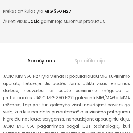
Prekės artikulas yra
MIG 350 N271
Žiūrėti visus
Jasic
gamintojo siūlomus produktus
Aprašymas
Specifikacija
JASIC MIG 350 N271 yra vienas iš populiariausiu MIG suvirinimo
aparatų Lietuvoje. Jis padės Jums atlikti visus reikiamus
darbus, nesvarbu, ar esate suvirinimo mėgėjas ar
profesionalas. JASIC MIG 350 N271 gali virinti MIG/MAG ir MMA
režimais, taip pat turi galimybę virinti naudojant savisaugę
vielą, kuri leis naudotis pusautomačio suvirinimo patogumu
ir greičiu net lauko sąlygomis, nenaudojant apsauginiu dujų.
JASIC MIG 350 pagamintas pagal IGBT technologiją, kuri