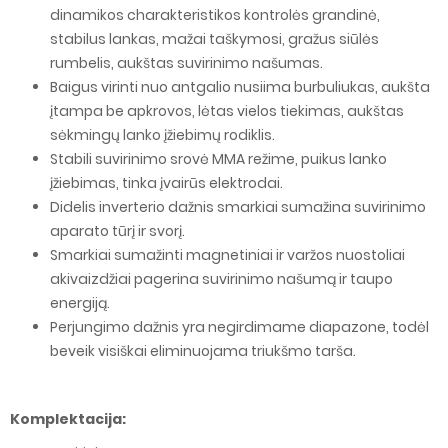
dinamikos charakteristikos kontrolės grandinė,
stabilus lankas, mažai taškymosi, gražus siūlės
rumbelis, aukštas suvirinimo našumas.
Baigus virinti nuo antgalio nusiima burbuliukas, aukšta
įtampa be apkrovos, lėtas vielos tiekimas, aukštas
sėkmingų lanko įžiebimų rodiklis.
Stabili suvirinimo srovė MMA režime, puikus lanko
įžiebimas, tinka įvairūs elektrodai.
Didelis inverterio dažnis smarkiai sumažina suvirinimo
aparato tūrį ir svorį.
Smarkiai sumažinti magnetiniai ir varžos nuostoliai
akivaizdžiai pagerina suvirinimo našumą ir taupo
energiją.
Perjungimo dažnis yra negirdimame diapazone, todėl
beveik visiškai eliminuojama triukšmo tarša.
Komplektacija: