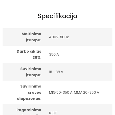
Specifikacija
Maitinimo
400V, 50Hz
įtampa:
Darbo ciklas
350 A
35%:
Suvirinimo
15 - 38 V
įtampa:
Suvirinimo
srovės
MIG 50-350 A; MMA 20-350 A
diapazonas:
Pagaminimo
IGBT