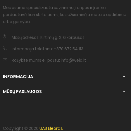
Mes esame specializuota suvirinimo įrangos ir įrankių
parduotuvė, kuri skirta tiems, kas užsiėminėja metalo apdirbimu
arba gamyba.
Mūsų adresas: Kirtimų g. 2, 6 korpusas
Informacija telefonu: +370 672 54 113
Rašykite mums el. paštu: info@weld.lt
INFORMACIJA
MŪSŲ PASLAUGOS
Copyright © 2026
UAB Eleoras