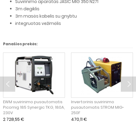
Suvirinimo aparatas JASIC MIG 350 N271
3m degiklis
3m masės kabelis su gnybtu
integruotas vežimėlis
Panašios prekės:
EWM suvirinimo pusautomatis
Invertorinis suvirinimo
Picomig 185 Synergic TKG, 180A,
pusautomatis STROM MIG-
230V
250F
2 728,55
€
470,11
€