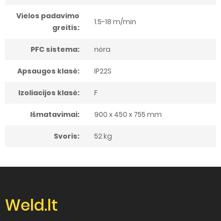
Vielos padavimo
1.5-18 m/min
greitis:
PFC sistema:
nėra
Apsaugos klasė:
IP22S
Izoliacijos klasė:
F
Išmatavimai:
900 x 450 x 755 mm
Svoris:
52 kg
Weld.lt