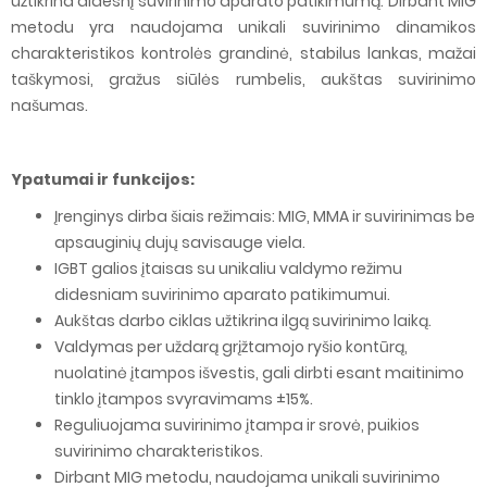
užtikrina didesnį suvirinimo aparato patikimumą. Dirbant MIG
metodu yra naudojama unikali suvirinimo dinamikos
charakteristikos kontrolės grandinė, stabilus lankas, mažai
taškymosi, gražus siūlės rumbelis, aukštas suvirinimo
našumas.
Ypatumai ir funkcijos:
Įrenginys dirba šiais režimais: MIG, MMA ir suvirinimas be
apsauginių dujų savisauge viela.
IGBT galios įtaisas su unikaliu valdymo režimu
didesniam suvirinimo aparato patikimumui.
Aukštas darbo ciklas užtikrina ilgą suvirinimo laiką.
Valdymas per uždarą grįžtamojo ryšio kontūrą,
nuolatinė įtampos išvestis, gali dirbti esant maitinimo
tinklo įtampos svyravimams ±15%.
Reguliuojama suvirinimo įtampa ir srovė, puikios
suvirinimo charakteristikos.
Dirbant MIG metodu, naudojama unikali suvirinimo