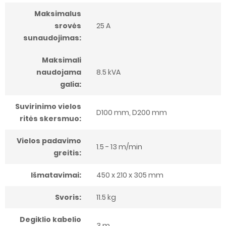
Maksimalus
srovės
25 A
sunaudojimas:
Maksimali
naudojama
8.5 kVA
galia:
Suvirinimo vielos
D100 mm, D200 mm
ritės skersmuo:
Vielos padavimo
1.5 - 13 m/min
greitis:
Išmatavimai:
450 x 210 x 305 mm
Svoris:
11.5 kg
Degiklio kabelio
3 m