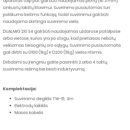
aparatas taip pat gali būti naudojamas plonų (iki 3 mm)
cinkuotų lakštų litavimui. Suvirinimo pusautomas turi
poliškumo keitimo funkciją, todėl suvirinimui gali būti
naudojama skirtinga suvirinimo viela.
DUALMIG 210 S4 gali būti naudojamas uždarose patalpose
arba vietose, kurios yra po stogu, kad prietaisas nebūtų
veikiamas tiesioginių oro sąlygų. Suvirinimo pusautomatis
gali dirbti su D100 (1kg) ir D200 (5kg) vielos ritėmis.
Dirbdami su įrenginiu galite pasirinkti 2 arba 4 taktų
suvirinimo režimą bei keisti induktyvumą.
Komplektacija:
Suvirinimo degiklis TW-15, 3m
Elektrodų laikiklis
Masės kabelis