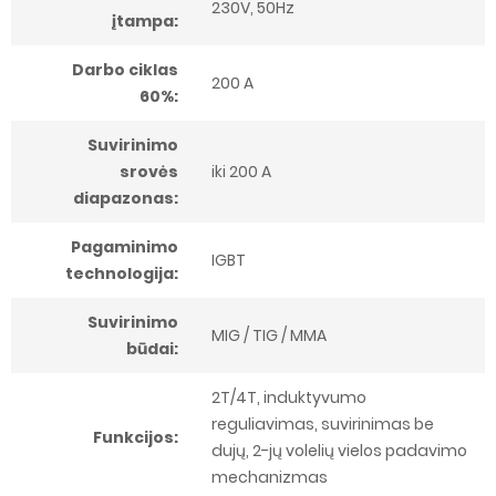
230V, 50Hz
įtampa:
Darbo ciklas
200 A
60%:
Suvirinimo
srovės
iki 200 A
diapazonas:
Pagaminimo
IGBT
technologija:
Suvirinimo
MIG / TIG / MMA
būdai:
2T/4T, induktyvumo
reguliavimas, suvirinimas be
Funkcijos:
dujų, 2-jų volelių vielos padavimo
mechanizmas