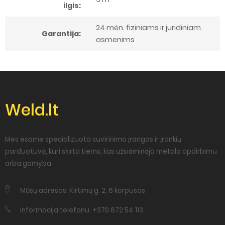
ilgis:
24 mėn. fiziniams ir juridiniam
Garantija:
asmenims
Weld.lt
Mes esame specializuota suvirinimo įrangos ir įrankių
parduotuvė, kuri skirta tiems, kas užsiėminėja metalo apdirbimu
arba gamyba.
Mūsų adresas: Kirtimų g. 2, 6 korpusas
Informacija telefonu: +370 672 54 113