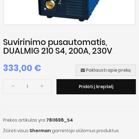
Suvirinimo pusautomatis,
DUALMIG 210 S4, 200A, 230V
333,00 €
Paklausti apie prekę
Pridėti į krepšelį
Prekės artikulas yra
7811698_S4
Žiūrėti visus
Sherman
gamintojo siūlomus produktus