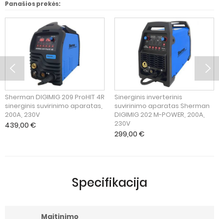
Panašios prekės:
Sherman DIGIMIG 209 ProHIT 4R
Sinerginis inverterinis
sinerginis suvirinimo aparatas,
suvirinimo aparatas Sherman
200A, 230V
DIGIMIG 202 M-POWER, 200A,
230V
439,00
€
299,00
€
Specifikacija
Maitinimo