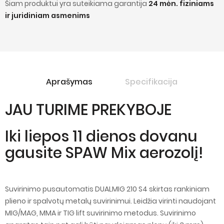
Šiam produktui yra suteikiama garantija
24 mėn. fiziniams
ir juridiniam asmenims
Aprašymas
Specifikacija
JAU TURIME PREKYBOJE
Iki liepos 11 dienos dovanu
gausite SPAW Mix aerozolį!
Suvirinimo pusautomatis DUALMIG 210 S4 skirtas rankiniam
plieno ir spalvotų metalų suvirinimui. Leidžia virinti naudojant
MIG/MAG, MMA ir TIG lift suvirinimo metodus. Suvirinimo