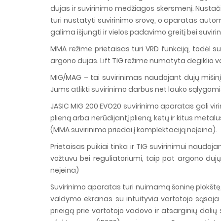
dujas ir suvirinimo medžiagos skersmenį. Nustač
turi nustatyti suvirinimo srovę, o aparatas autom
galima išjungti ir vielos padavimo greitį bei suv
MMA režime prietaisas turi VRD funkciją, todėl su
argono dujas. Lift TIG režime numatyta degiklio v
MIG/MAG – tai suvirinimas naudojant dujų mišinį ka
Jums atlikti suvirinimo darbus net lauko sąlygomi
JASIC MIG 200 EVO20 suvirinimo aparatas gali virinti 
plieną arba nerūdijantį plieną, ketų ir kitus metal
(MMA suvirinimo priedai į komplektaciją neįeina).
Prietaisas puikiai tinka ir TIG suvirinimui naudoj
vožtuvu bei reguliatoriumi, taip pat argono dujų b
neįeina)
Suvirinimo aparatas turi nuimamą šoninę plokštę
valdymo ekranas su intuityvia vartotojo sąsaja 
prieigą prie vartotojo vadovo ir atsarginių dali