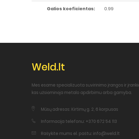
Galios koeficientas:
0.99
Weld.lt
Mes esame specializuota suvirinimo įrangos ir įrankių
kas užsiėminėja metalo apdirbimu arba gamyba.
Mūsų adresas: Kirtimų g. 2, 6 korpusas
Informacija telefonu: +370 672 54 113
Rašykite mums el. paštu: info@weld.lt