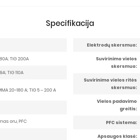
Specifikacija
Elektrodų skersmuo:
80A; TIG 200A
Suvirinimo vielos
skersmuo:
A; TIG 110A
Suvirinimo vielos ritės
skersmuo:
MA 20~180 A; TIG 5～200 A
Vielos padavimo
greitis:
imas oru, PFC
PFC sistema:
Apsaugos klasė: