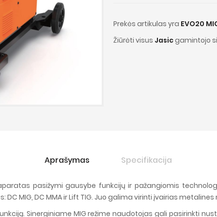
Prekės artikulas yra
EVO20 MI
Žiūrėti visus
Jasic
gamintojo s
Aprašymas
Specifikacija
aratas pasižymi gausybe funkcijų ir pažangiomis technologijo
s: DC MIG, DC MMA ir Lift TIG. Juo galima virinti įvairias metalin
funkciją. Sinerginiame MIG režime naudotojas gali pasirinkti 