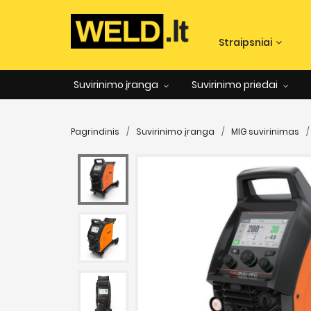
Straipsniai
Suvirinimo įranga
Suvirinimo priedai
Pagrindinis
Suvirinimo įranga
MIG suvirinimas