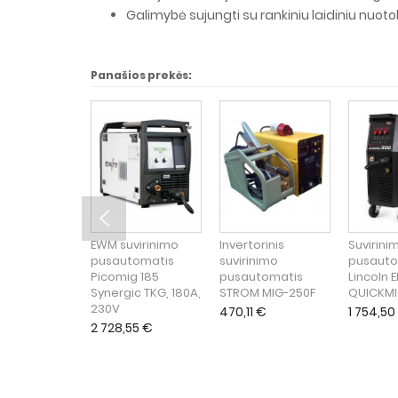
Galimybė sujungti su rankiniu laidiniu nuotol
Panašios prekės:
EWM suvirinimo
Invertorinis
Suvirini
pusautomatis
suvirinimo
pusauto
Picomig 185
pusautomatis
Lincoln E
Synergic TKG, 180A,
STROM MIG-250F
QUICKMI
230V
470,11
€
1 754,50
2 728,55
€