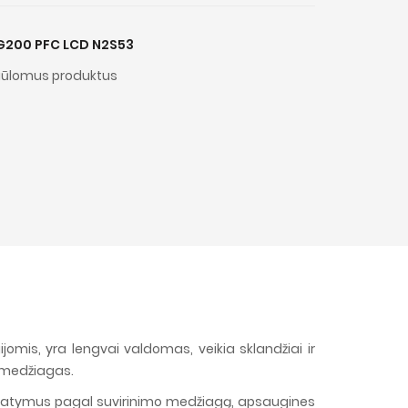
G200 PFC LCD N2S53
iūlomus produktus
mis, yra lengvai valdomas, veikia sklandžiai ir
es medžiagas.
nustatymus pagal suvirinimo medžiagą, apsaugines