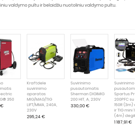
iniu valdymo pultu ir belaidžiu nuotoliniu valdymo pultu.
mo
Kraftdele
Suvirinimo
Suvirinimo
matis
suvirinimo
pusautomatis
pusautom
lectric
aparatas
Sherman DIGIMIG
Spartus P
G® 350
MIG/MAG/TIG
200 HIT, A, 230V
200PFC su
LIFT/MMA, 240A,
150R (3m) 
€
330,00
€
230V
ir TIG mini 
(4m) degik
295,24
€
1 187,91
€