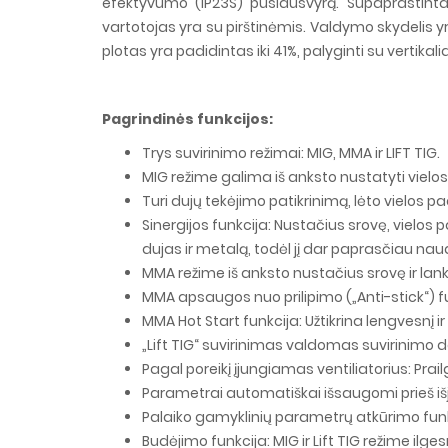
efektyvumo (IP23S) pusiausvyrą. Supaprastinta 
vartotojas yra su pirštinėmis. Valdymo skydelis 
plotas yra padidintas iki 41%, palyginti su vertik
Pagrindinės funkcijos:
Trys suvirinimo režimai: MIG, MMA ir LIFT TIG.
MIG režime galima iš anksto nustatyti vielos
Turi dujų tekėjimo patikrinimą, lėto vielos p
Sinergijos funkcija: Nustačius srovę, vielo
dujas ir metalą, todėl jį dar paprasčiau naud
MMA režime iš anksto nustačius srovę ir lank
MMA apsaugos nuo prilipimo („Anti-stick“) fu
MMA Hot Start funkcija: Užtikrina lengvesnį 
„Lift TIG“ suvirinimas valdomas suvirinimo de
Pagal poreikį įjungiamas ventiliatorius: Prai
Parametrai automatiškai išsaugomi prieš išju
Palaiko gamyklinių parametrų atkūrimo funk
Budėjimo funkcija: MIG ir Lift TIG režime i