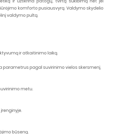
ką ir užtikrina patogų, tvirtą sukibimą net jei
 žiūrėjimo komforto pusiausvyrą. Valdymo skydelio
linį valdymo pultą.
ktyvumą ir atkaitinimo laiką.
nka parametrus pagal suvirinimo vielos skersmenį,
 suvirinimo metu.
įrenginyje.
dėjimo būseną.