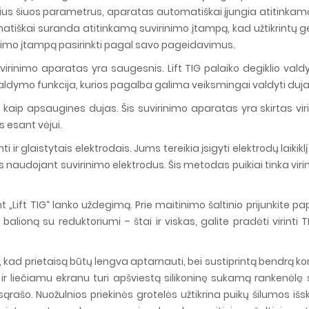
ius šiuos parametrus, aparatas automatiškai įjungia atitinkamą
atiškai suranda atitinkamą suvirinimo įtampą, kad užtikrintų ger
irinimo įtampą pasirinkti pagal savo pageidavimus.
virinimo aparatas yra saugesnis. Lift TIG palaiko degiklio valdy
aldymo funkcija, kurios pagalba galima veiksmingai valdyti duja
ip apsaugines dujas. Šis suvirinimo aparatas yra skirtas virinti
s esant vėjui.
ir glaistytais elektrodais. Jums tereikia įsigyti elektrodų laikiklį
us naudojant suvirinimo elektrodus. Šis metodas puikiai tinka viri
ant „Lift TIG“ lanko uždegimą. Prie maitinimo šaltinio prijunkite
alioną su reduktoriumi – štai ir viskas, galite pradėti virinti 
, kad prietaisą būtų lengva aptarnauti, bei sustiprintą bendrą
ir liečiamu ekranu turi apšviestą silikoninę sukamą rankenėlę 
ų sąrašo. Nuožulnios priekinės grotelės užtikrina puikų šilumo