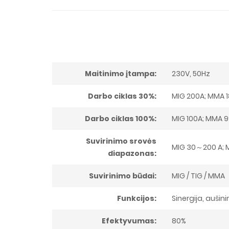
Maitinimo įtampa:
230V, 50Hz
Darbo ciklas 30%:
MIG 200A; MMA 1
Darbo ciklas 100%:
MIG 100A; MMA 99
Suvirinimo srovės
MIG 30～200 A; M
diapazonas:
Suvirinimo būdai:
MIG / TIG / MMA
Funkcijos:
Sinergija, aušin
Efektyvumas:
80%