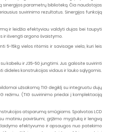
 sinergijos parametrų biblioteką. Čia naudotojas
iausius suvirinimo rezultatus. Sinergijos funkciją
mą ir leidžia efektyviau valdyti dujas bei taupyti
s ir išvengti argono švaistymo.
 5-15kg vielos ritėmis ir savisage viela, kuri leis
 su kabeliu ir J35-50 jungtimi. Jus galėsite suvirinti
nti dideles konstrukcijas vidaus ir lauko sąlygomis.
 papildomai užsakomą TIG degiklį su integruotu dujų
TIG režimu. (TIG suvirinimo priedai į komplektaciją
 konstrukcijos atsparumą smūgiams. Spalvotas LCD
su matiniu paviršiumi, grįžimo mygtuką ir lengvą
s išsklaidymo efektyvumo ir apsaugos nuo patekimo