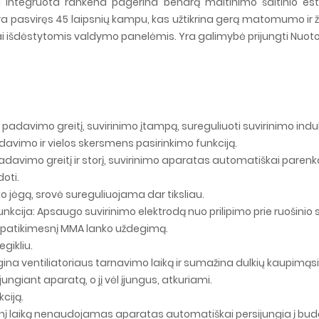
integruota rankena pagerina bendrą maitinimo šaltinio esteti
yra pasviręs 45 laipsnių kampu, kas užtikrina gerą matomumo ir
aliai išdėstytomis valdymo panelėmis. Yra galimybė prijungti Nuoto
 padavimo greitį, suvirinimo įtampą, sureguliuoti suvirinimo indu
adavimo ir vielos skersmens pasirinkimo funkciją.
s padavimo greitį ir storį, suvirinimo aparatas automatiškai pare
oti.
o jėgą, srovė sureguliuojama dar tiksliau.
nkcija: Apsaugo suvirinimo elektrodą nuo prilipimo prie ruošinio
ir patikimesnį MMA lanko uždegimą.
gikliu.
lgina ventiliatoriaus tarnavimo laiką ir sumažina dulkių kaupimąsi 
ngiant aparatą, o jį vėl įjungus, atkuriami.
ciją.
lgesnį laiką nenaudojamas aparatas automatiškai persijungia į bu