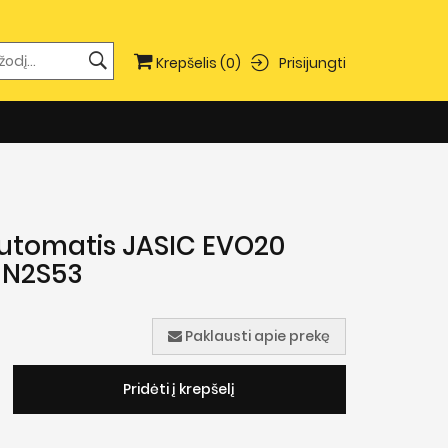
Prisijungti
Krepšelis
(0)
utomatis JASIC EVO20
 N2S53
Paklausti apie prekę
Pridėti į krepšelį