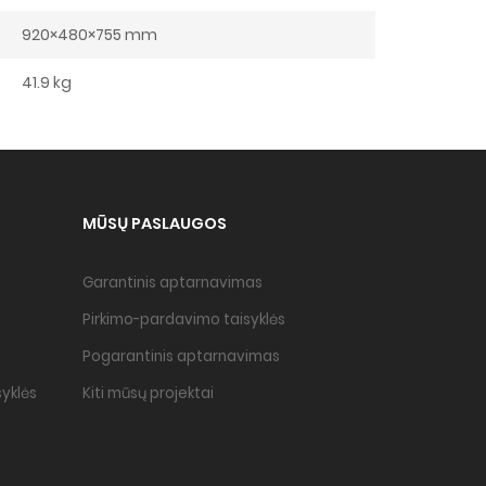
920×480×755 mm
41.9 kg
MŪSŲ PASLAUGOS
Garantinis aptarnavimas
Pirkimo-pardavimo taisyklės
Pogarantinis aptarnavimas
yklės
Kiti mūsų projektai