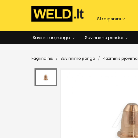
Straipsniai
Suvirinimo įranga
Suvirinimo priedai
Pagrindinis
Suvirinimo įranga
Plazminis pjovima