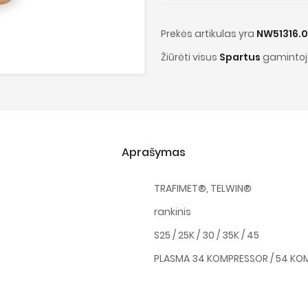
Prekės artikulas yra
NW51316.
Žiūrėti visus
Spartus
gamintoj
Aprašymas
TRAFIMET®, TELWIN®
rankinis
S25 / 25K / 30 / 35K / 45
PLASMA 34 KOMPRESSOR / 54 KOM