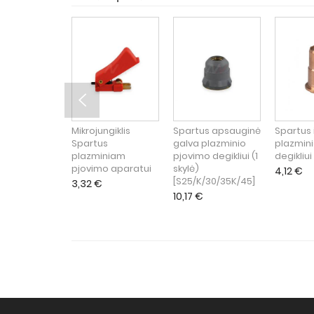
Mikrojungiklis
Spartus apsauginė
Spartus 
Spartus
galva plazminio
plazmin
plazminiam
pjovimo degikliui (1
degikliui 
pjovimo aparatui
skylė)
4,12
€
[S25/K/30/35K/45]
3,32
€
10,17
€