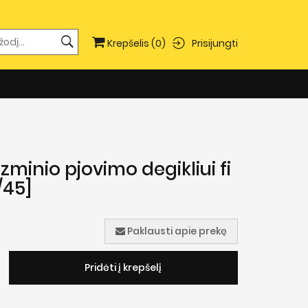
Prisijungti
Krepšelis
(0)
zminio pjovimo degikliui fi
/45]
Paklausti apie prekę
Pridėti į krepšelį