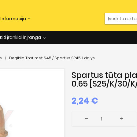
Informacija
Kiti įrankiai ir įranga
s
Degiklio Trafimet S45 / Spartus SP45H dalys
Spartus tūta pla
0.65 [S25/K/30/K
2,24
€