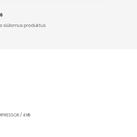
06
o siūlomus produktus
PRESSOR / 41®