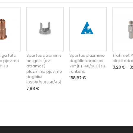
ilga tūta
Spartus atraminis
Spartus plazminio
Trafimet P
io pjovimo
antgalis (dvi
degiklio korpusas
elektroda
fi 1.0
atramos)
70° [PT-40/20C] su
3,28
€
- 3
plazminio pjovimo
rankena
degikliui
158,67
€
[S25/K/30/35K/45]
7,88
€