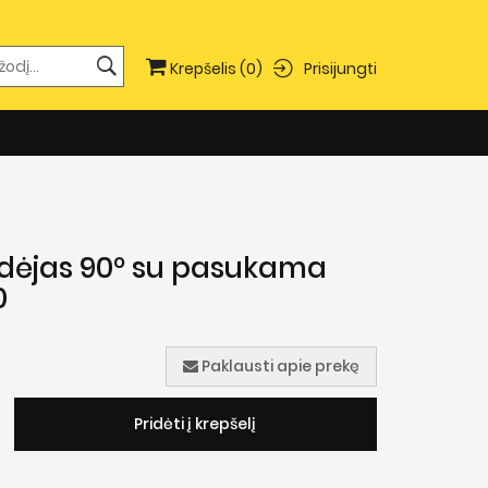
Prisijungti
Krepšelis
(0)
udėjas 90° su pasukama
0
Paklausti apie prekę
Pridėti į krepšelį