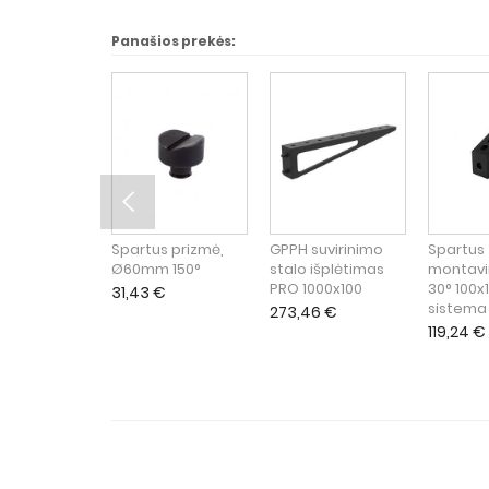
Panašios prekės:
Spartus prizmė,
GPPH suvirinimo
Spartus
Ø60mm 150°
stalo išplėtimas
montavi
PRO 1000x100
30° 100x
31,43
€
sistema
273,46
€
119,24
€