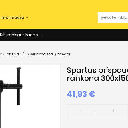
Informacija
Kiti įrankiai ir įranga
r jų priedai
Suvirinimo stalų priedai
Spartus prispa
rankena 300x15
41,93
€