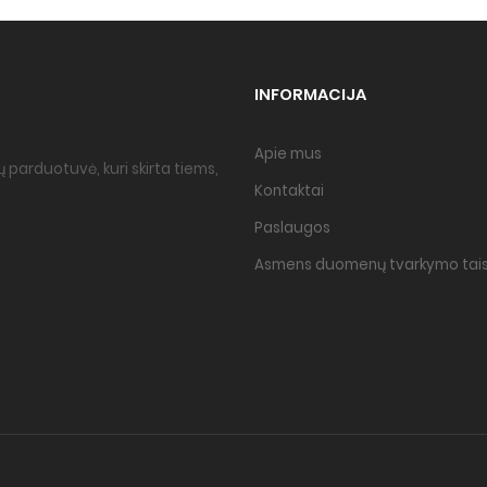
INFORMACIJA
Apie mus
 parduotuvė, kuri skirta tiems,
Kontaktai
Paslaugos
Asmens duomenų tvarkymo tais