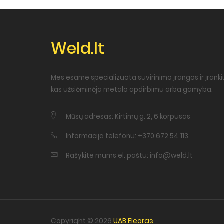
Weld.lt
Mes esame specializuota suvirinimo įrangos ir įrankių
kas užsiėminėja metalo apdirbimu arba gamyba.
Mūsų adresas: Kirtimų g. 2, 6 korpusas
Informacija telefonu: +370 672 54 113
Rašykite mums el. paštu: info@weld.lt
Copyright © 2026
UAB Eleoras