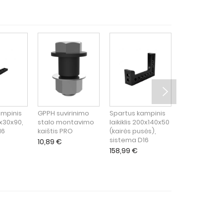
ampinis
GPPH suvirinimo
Spartus kampinis
Spartus jun
40x30x90,
stalo montavimo
laikiklis 200x140x50
varžtas su
16
kaištis PRO
(kairės pusės),
įdubusia gal
sistema D16
28x75mm
10,89
€
158,99
€
29,22
€