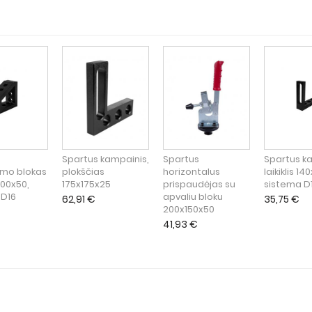
Spartus kampainis,
Spartus
Spartus k
mo blokas
plokščias
horizontalus
laikiklis 1
100x50,
175x175x25
prispaudėjas su
sistema D
 D16
apvaliu bloku
62,91
€
35,75
€
200x150x50
41,93
€