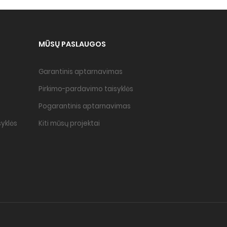
MŪSŲ PASLAUGOS
Garantinis aptarnavimas
Pirkimo-pardavimo taisyklės
Pogarantinis aptarnavimas
yklės
Kiti mūsų projektai