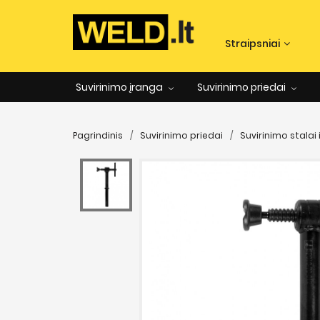
Straipsniai
Suvirinimo įranga
Suvirinimo priedai
Pagrindinis
Suvirinimo priedai
Suvirinimo stalai i