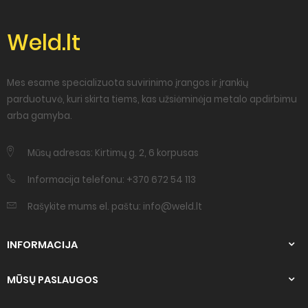
Weld.lt
Mes esame specializuota suvirinimo įrangos ir įrankių
parduotuvė, kuri skirta tiems, kas užsiėminėja metalo apdirbimu
arba gamyba.
Mūsų adresas: Kirtimų g. 2, 6 korpusas
Informacija telefonu: +370 672 54 113
Rašykite mums el. paštu: info@weld.lt
INFORMACIJA
MŪSŲ PASLAUGOS