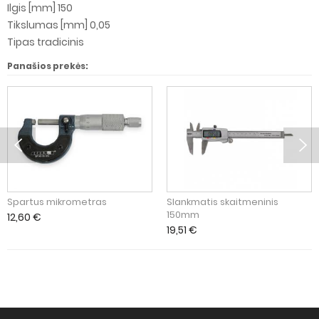
Ilgis [mm] 150
Tikslumas [mm] 0,05
Tipas tradicinis
Panašios prekės:
Spartus mikrometras
Slankmatis skaitmeninis
150mm
12,60
€
19,51
€