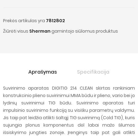
Prekės artikulas yra
7812802
Žiūrėti visus
Sherman
gamintojo siūlomus produktus
Aprašymas
Specifikacija
Suvirinimo aparatas DIGITIG 214 CLEAN skirtas rankiniam
konstrukcinio plieno suvirinimui MMA būdu ir plieno, vario bei jo
lydinių suvirinimui TIG būdu. Suvirinimo aparatas turi
impulsinio suvirinimo funkciją su visišku parametrų valdymu.
Jis taip pat leidžia atlikti šaltąjį TIG suvirinimą (Cold TIG), kuris
sujungia plonus komponentus dėl labai mažo šilumos
išsiskyrimo jungties zonoje. Įrenginys taip pat gali atlikti