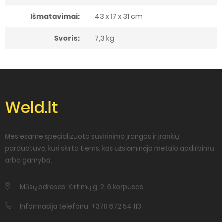
Išmatavimai:
43 x 17 x 31 cm
Svoris:
7,3 kg
Weld.lt
Mes esame specializuota suvirinimo įrangos ir įrankių
parduotuvė, kuri skirta tiems, kas užsiėminėja metalo apdirbimu
arba gamyba.
Mūsų adresas: Kirtimų g. 2, 6 korpusas
Informacija telefonu: +370 672 54 113