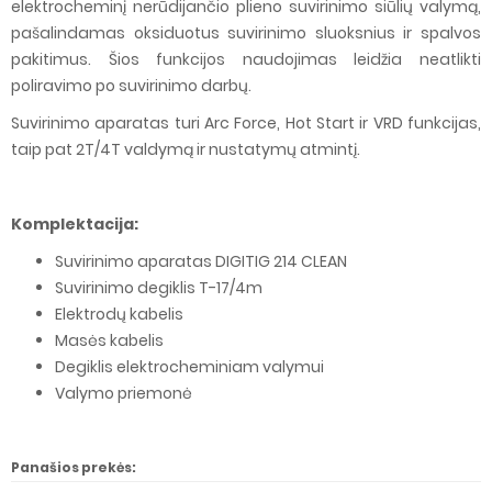
elektrocheminį nerūdijančio plieno suvirinimo siūlių valymą,
pašalindamas oksiduotus suvirinimo sluoksnius ir spalvos
pakitimus. Šios funkcijos naudojimas leidžia neatlikti
poliravimo po suvirinimo darbų.
Suvirinimo aparatas turi Arc Force, Hot Start ir VRD funkcijas,
taip pat 2T/4T valdymą ir nustatymų atmintį.
Komplektacija:
Suvirinimo aparatas DIGITIG 214 CLEAN
Suvirinimo degiklis T-17/4m
Elektrodų kabelis
Masės kabelis
Degiklis elektrocheminiam valymui
Valymo priemonė
Panašios prekės: