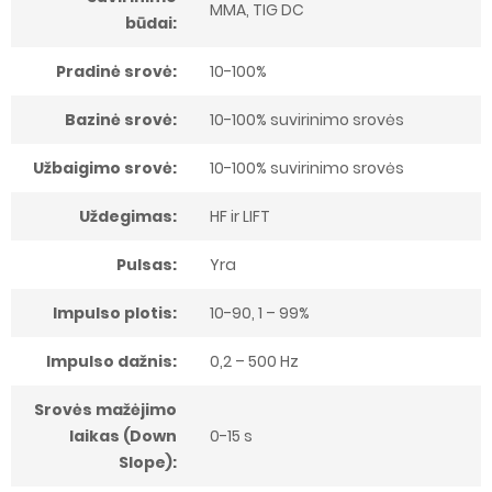
MMA, TIG DC
būdai:
Pradinė srovė:
10-100%
Bazinė srovė:
10-100% suvirinimo srovės
Užbaigimo srovė:
10-100% suvirinimo srovės
Uždegimas:
HF ir LIFT
Pulsas:
Yra
Impulso plotis:
10-90, 1 – 99%
Impulso dažnis:
0,2 – 500 Hz
Srovės mažėjimo
laikas (Down
0-15 s
Slope):