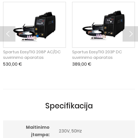
Spartus EasyTIG 208P AC/DC
Spartus EasyTIG 203P DC
suvirinimo aparatas
suvirinimo aparatas
530,00
€
389,00
€
Specifikacija
Maitinimo
230V, 50Hz
įtampa: