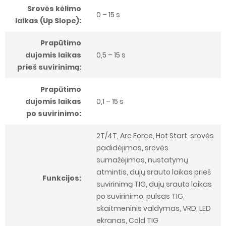
Srovės kėlimo
0 – 15 s
laikas (Up Slope):
Prapūtimo
dujomis laikas
0,5 – 15 s
prieš suvirinimą:
Prapūtimo
dujomis laikas
0,1 – 15 s
po suvirinimo:
2T/4T, Arc Force, Hot Start, srovės
padidėjimas, srovės
sumažėjimas, nustatymų
atmintis, dujų srauto laikas prieš
Funkcijos:
suvirinimą TIG, dujų srauto laikas
po suvirinimo, pulsas TIG,
skaitmeninis valdymas, VRD, LED
ekranas, Cold TIG