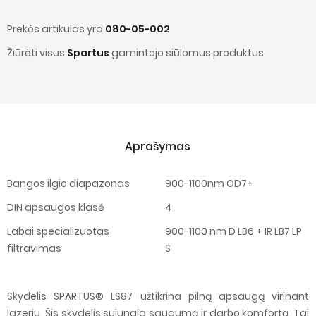
Prekės artikulas yra
080-05-002
Žiūrėti visus
Spartus
gamintojo siūlomus produktus
Aprašymas
Bangos ilgio diapazonas
900-1100nm OD7+
DIN apsaugos klasė
4
Labai specializuotas
900-1100 nm D LB6 + IR LB7 LP
filtravimas
S
Skydelis SPARTUS® LS87 užtikrina pilną apsaugą virinant
lazeriu. Šis skydelis sujungia saugumą ir darbo komfortą. Tai