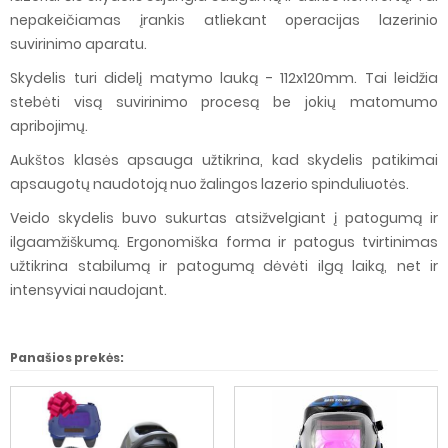
nepakeičiamas įrankis atliekant operacijas lazerinio
suvirinimo aparatu.
Skydelis turi didelį matymo lauką - 112x120mm. Tai leidžia
stebėti visą suvirinimo procesą be jokių matomumo
apribojimų.
Aukštos klasės apsauga užtikrina, kad skydelis patikimai
apsaugotų naudotoją nuo žalingos lazerio spinduliuotės.
Veido skydelis buvo sukurtas atsižvelgiant į patogumą ir
ilgaamžiškumą. Ergonomiška forma ir patogus tvirtinimas
užtikrina stabilumą ir patogumą dėvėti ilgą laiką, net ir
intensyviai naudojant.
Panašios prekės: