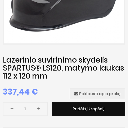
Lazerinio suvirinimo skydelis
SPARTUS® LS120, matymo laukas
112 x 120 mm
337,44
€
Paklausti apie prekę
Pridėti į krepšelį