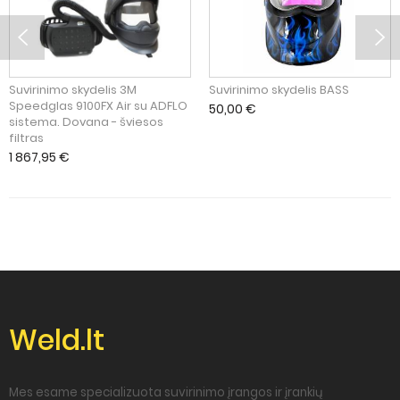
Suvirinimo skydelis 3M
Suvirinimo skydelis BASS
Speedglas 9100FX Air su ADFLO
50,00
€
sistema. Dovana - šviesos
filtras
1 867,95
€
Weld.lt
Mes esame specializuota suvirinimo įrangos ir įrankių