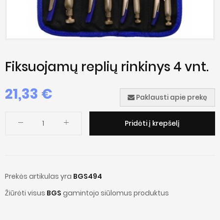
Fiksuojamų replių rinkinys 4 vnt.
21,33 €
Paklausti apie prekę
Pridėti į krepšelį
Prekės artikulas yra
BGS494
Žiūrėti visus
BGS
gamintojo siūlomus produktus