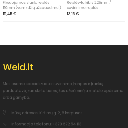
Fiksuojamos slank. replės
Replės-laikiklis 225mm /
110mm (vamzdžių užspaudimui)
suvirinimo replės
111,45
€
13,15
€
Weld.lt
Mes esame specializuota suvirinimo įrangos ir įrankių
parduotuvė, kuri skirta tiems, kas užsiėminėja metalo apdirbimu
arba gamyba.
Mūsų adresas: Kirtimų g. 2, 6 korpusas
Informacija telefonu: +370 672 54 113