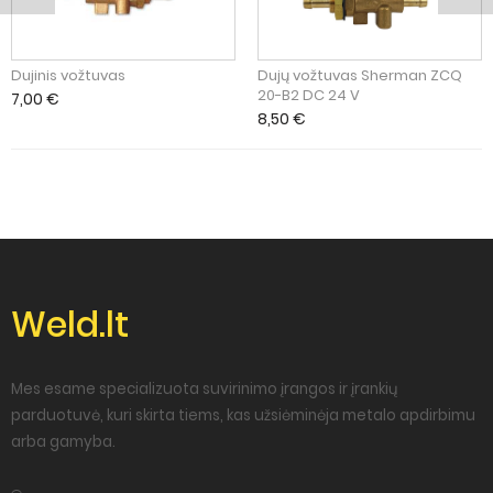
Dujinis vožtuvas
Dujų vožtuvas Sherman ZCQ
20-B2 DC 24 V
7,00
€
8,50
€
Weld.lt
Mes esame specializuota suvirinimo įrangos ir įrankių
parduotuvė, kuri skirta tiems, kas užsiėminėja metalo apdirbimu
arba gamyba.