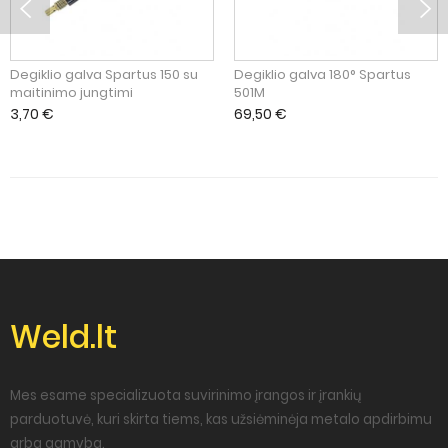
Degiklio galva Spartus 150 su
Degiklio galva 180° Spartus
maitinimo jungtimi
501M
3,70
€
69,50
€
Weld.lt
Mes esame specializuota suvirinimo įrangos ir įrankių
parduotuvė, kuri skirta tiems, kas užsiėminėja metalo apdirbimu
arba gamyba.