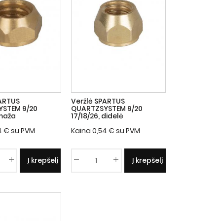
PARTUS
Veržlė SPARTUS
STEM 9/20
QUARTZSYSTEM 9/20
 maža
17/18/26, didelė
4
€
su PVM
Kaina
0,54
€
su PVM
Į krepšelį
Į krepšelį