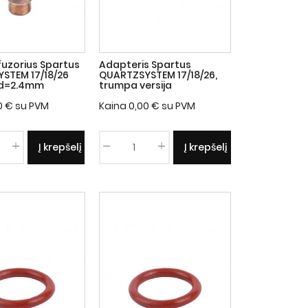
ifuzorius Spartus
Adapteris Spartus
STEM 17/18/26
QUARTZSYSTEM 17/18/26,
d=2.4mm
trumpa versija
0
€
su PVM
Kaina
0,00
€
su PVM
Į krepšelį
Į krepšelį