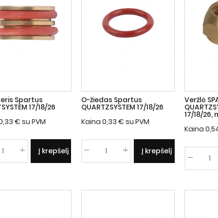
eris Spartus
O-žiedas Spartus
Veržlė S
SYSTEM 17/18/26
QUARTZSYSTEM 17/18/26
QUARTZSY
17/18/26,
0,33
€
su PVM
Kaina
0,33
€
su PVM
Kaina
0,5
Į krepšelį
Į krepšelį