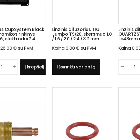
us CupSystem Black
Linzinis difuzorius TIG
Linzinis d
ramikos rinkinys
Jumbo T9/20, skersmuo 1.0
QUARTZSY
26, elektrodui 2.4
/ 1.6 / 2.0 / 2.4 / 3.2 mm
L=48mm 
126,00
€
su PVM
Kaina
0,00
€
su PVM
Kaina
0,0
Į krepšelį
Išsirinkti variantą