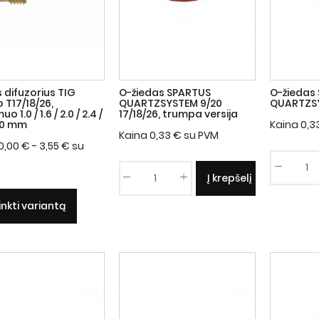
is difuzorius TIG
O-žiedas SPARTUS
O-žiedas
T17/18/26,
QUARTZSYSTEM 9/20
QUARTZSY
o 1.0 / 1.6 / 2.0 / 2.4 /
17/18/26, trumpa versija
4.0 mm
Kaina
0,3
Kaina
0,33
€
su PVM
0,00
€
- 3,55
€
su
Į krepšelį
rinkti variantą