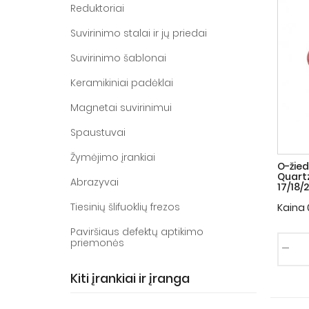
Reduktoriai
Suvirinimo stalai ir jų priedai
Suvirinimo šablonai
Keramikiniai padėklai
Magnetai suvirinimui
Spaustuvai
Žymėjimo įrankiai
O-žie
Quart
Abrazyvai
17/18/2
Tiesinių šlifuoklių frezos
Kaina
Paviršiaus defektų aptikimo
priemonės
Kiti įrankiai ir įranga