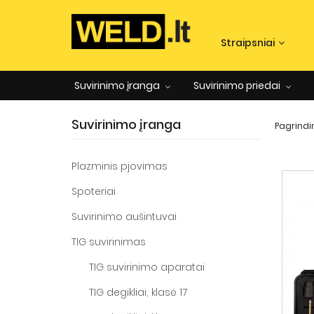
Straipsniai
Suvirinimo įranga
Suvirinimo priedai
Suvirinimo įranga
Pagrindi
Plazminis pjovimas
Spoteriai
Suvirinimo aušintuvai
TIG suvirinimas
TIG suvirinimo aparatai
TIG degikliai, klasė 17