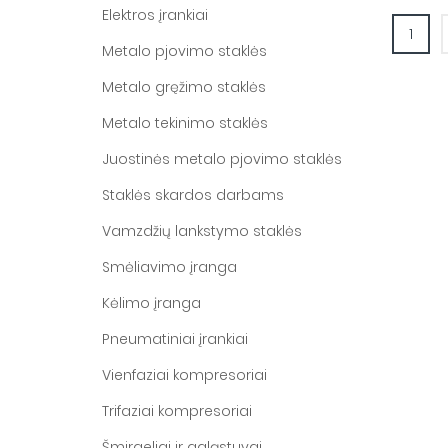
Elektros įrankiai
(curr
1
Metalo pjovimo staklės
Metalo gręžimo staklės
Metalo tekinimo staklės
Juostinės metalo pjovimo staklės
Staklės skardos darbams
Vamzdžių lankstymo staklės
Smėliavimo įranga
Kėlimo įranga
Pneumatiniai įrankiai
Vienfaziai kompresoriai
Trifaziai kompresoriai
Šmirgeliai ir galąstuvai