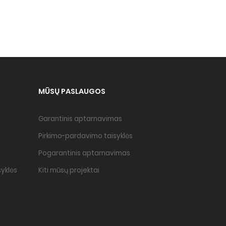
MŪSŲ PASLAUGOS
Garantinis aptarnavimas
Pirkimo-pardavimo taisyklės
Pogarantinis aptarnavimas
yklės
Kiti mūsų projektai