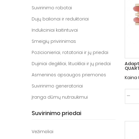
Suvirinimo robotai
Dujų balionai ir reduktoriai
Indukciniai kaitintuvai
Smeigių privirinimas
Pozicionieriai, rotatoriai ir jų priedai
Dujiniai degikliai, lituokliai ir jų priedai
Adapt
QUART
Asmeninės apsaugos priemonės
Kaina
Suvirinimo generatoriai
Įranga dūmų nutraukimui
Suvirinimo priedai
Vežimėliai