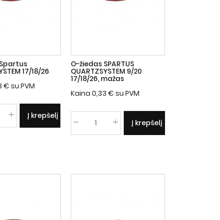
 Spartus
O-žiedas SPARTUS
STEM 17/18/26
QUARTZSYSTEM 9/20
17/18/26, mažas
3
€
su PVM
Kaina
0,33
€
su PVM
Į krepšelį
Į krepšelį