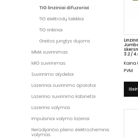
TIG linziniai difuzoriai
TIG elektrodų laikikliai
TIG rinkiniai
Linzin
Greitos jungtys dujoms
Jumbo 
skersmu
MMA suvirinimas
3.2 / 
MIG suvirinimas
Kaina
PVM
Suvirinimo skydeliai
Lazeriniai suvirinimo aparatai
Išsi
Lazerinio suvirinimo kabinetai
Lazerinis valymas
Impulsiniai valymo lazeriai
Nerūdijančio plieno elektrocheminis
valymas