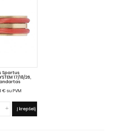
s Spartus
STEM 17/18/26,
tandartas
3
€
su PVM
Į krepšelį