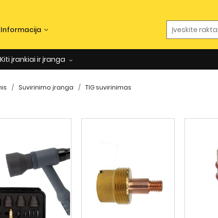
Informacija
Kiti įrankiai ir įranga
nis
Suvirinimo įranga
TIG suvirinimas