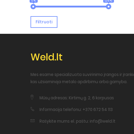
0 €
126 €
Filtruoti
Weld.lt
Mes esame specializuota suvirinimo įrangos ir įrankių
kas užsiėminėja metalo apdirbimu arba gamyba.
Mūsų adresas: Kirtimų g. 2, 6 korpusas
Informacija telefonu: +370 672 54 113
Rašykite mums el. paštu: info@weld.lt