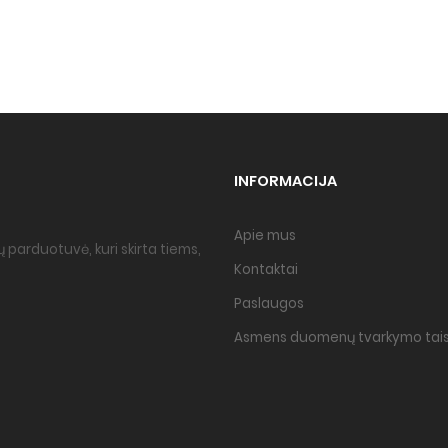
INFORMACIJA
Apie mus
 parduotuvė, kuri skirta tiems,
Kontaktai
Paslaugos
Asmens duomenų tvarkymo tais