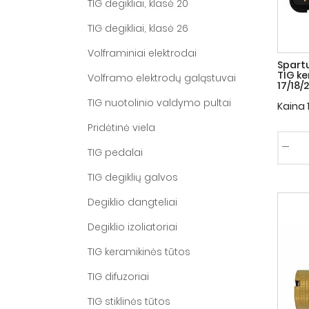
TIG degikliai, klasė 20
TIG degikliai, klasė 26
Volframiniai elektrodai
Spart
TIG ke
Volframo elektrodų galąstuvai
17/18/
TIG nuotolinio valdymo pultai
Kaina
Pridėtinė viela
TIG pedalai
TIG degiklių galvos
Degiklio dangteliai
Degiklio izoliatoriai
TIG keramikinės tūtos
TIG difuzoriai
TIG stiklinės tūtos