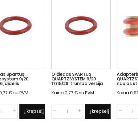
das Spartus
O-žiedas SPARTUS
Adapteri
zsystem 9/20
QUARTZSYSTEM 9/20
QUARTZSY
6, didelis
17/18/26, trumpa versija
naujas s
0,77
€
su PVM
Kaina
0,77
€
su PVM
Kaina
0,9
Į krepšelį
Į krepšelį